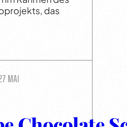
projekts, das
27 Mai
e Chocolate S