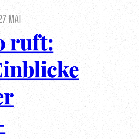
27 Mai
 ruft:
Einblicke
er
-