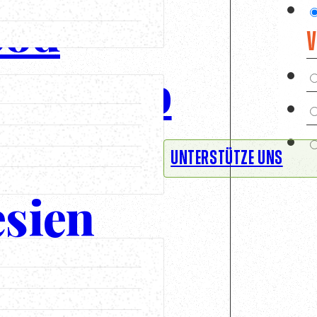
ood
V
ate Hub
egs in
UNTERSTÜTZE UNS
sien
ren wir auf