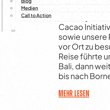
Blog
Projektreise i
Medien
das Projekt 
Call to Action
Cacao Initiat
sowie unsere 
vor Ort zu be
Reise führte 
Bali, dann wei
bis nach Born
Mehr lesen