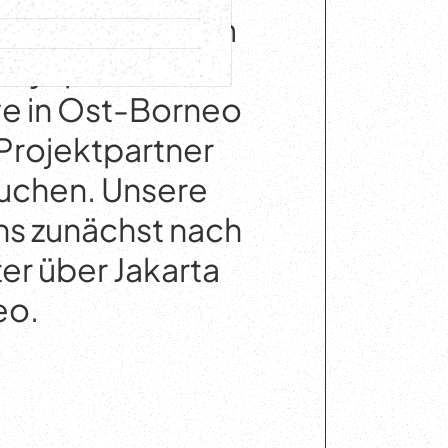
n Indonesien, um
Menyapa Lesan
ive in Ost-Borneo
Projektpartner
suchen. Unsere
uns zunächst nach
ter über Jakarta
eo.