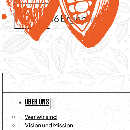
News
16
Ergebnis(se)
ÜBER UNS
Wer wir sind
Blog
,
Nachrichten
Vision und Mission