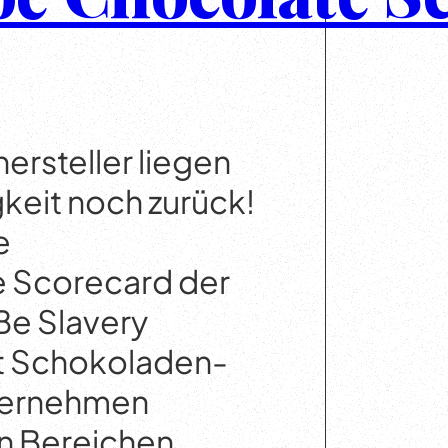
rsteller liegen
gkeit noch zurück!
e
e Scorecard der
Be Slavery
t Schokoladen-
ternehmen
en Bereichen