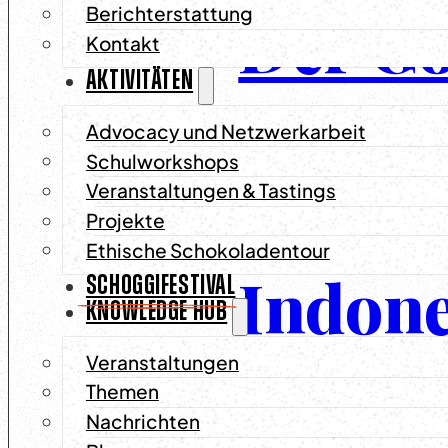
Der G
Berichterstattung
Kontakt
AKTIVITÄTEN
Chocol
Advocacy und Netzwerkarbeit
Schulworkshops
unterw
Veranstaltungen & Tastings
Projekte
Ethische Schokoladentour
Indone
SCHOGGIFESTIVAL
KNOWLEDGE HUB
Veranstaltungen
Themen
Nachrichten
Anfang Juni wa