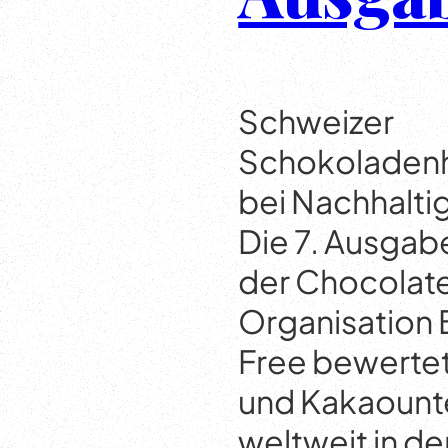
Schweizer
Schokoladenhe
bei Nachhalti
Die 7. Ausgab
der Chocolat
Organisation 
Free bewerte
und Kakaoun
weltweit in d