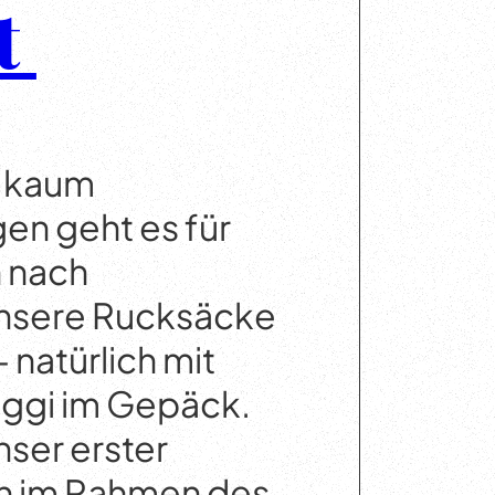
t
s kaum
en geht es für
n nach
Unsere Rucksäcke
 natürlich mit
oggi im Gepäck.
nser erster
h im Rahmen des