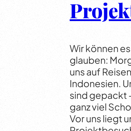
Projek
Wir können e
glauben: Morg
uns auf Reise
Indonesien. 
sind gepackt –
ganz viel Sch
Vor uns liegt u
Projektbesuc