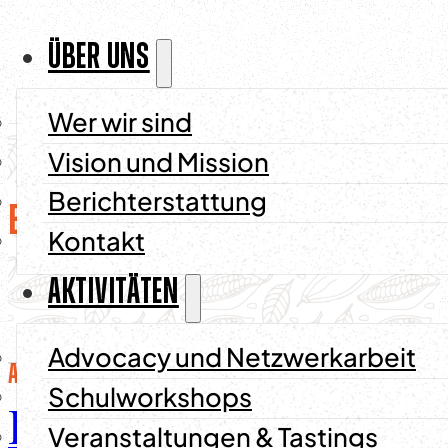
ÜBER UNS
Wer wir sind
Vision und Mission
Berichterstattung
Blog
10
Ergebnis(se)
Kontakt
AKTIVITÄTEN
Advocacy und Netzwerkarbeit
Allgemeines
,
Blog
/
6 August
Schulworkshops
Kakaomarkt,
Veranstaltungen & Tastings