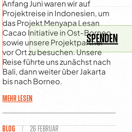
Anfang Juni waren wir auf
Projektreise in Indonesien, um
das Projekt Menyapa Lesan
Cacao Initiative in Ost-Borneo
SPENDEN
sowie unsere Projektpartner
vor Ort zu besuchen. Unsere
Reise führte uns zunächst nach
Bali, dann weiter über Jakarta
bis nach Borneo.
Mehr lesen
Blog
/
26 Februar