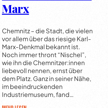
Marx
Chemnitz – die Stadt, die vielen
vor allem über das riesige Karl-
Marx-Denkmal bekannt ist.
Noch immer thront “Nischel”,
wie ihn die Chemnitzer:innen
liebevoll nennen, ernst über
dem Platz. Ganz in seiner Nähe,
im beeindruckenden
Industriemuseum, fand…