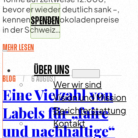
bevor er wieder deutlich sank –,
kennen die Schokoladenpreise
SPENDEN
in der Schweiz…
Mehr lesen
ÜBER UNS
Blog
/
6 August
Wer wir sind
Eine Vielzahl von
Vision und Mission
Labels für „faire
Berichterstattung
Kontakt
und nachhaltige“