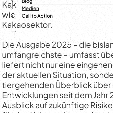
Blog
Kakao-Barometer 2025 ist na
Medien
wichtigte Referenzstudie zur 
Call to Action
Kakaosektor.
Die Ausgabe 2025 – die bisla
umfangreichste – umfasst üb
liefert nicht nur eine eingeh
der aktuellen Situation, sond
tiergehenden Überblick über 
Entwicklungen seit dem Jahr
Ausblick auf zukünftige Risi