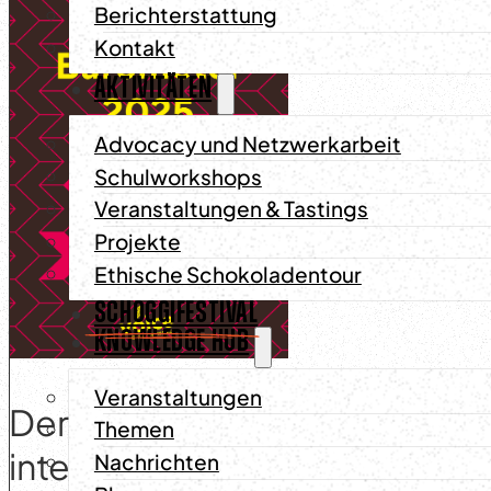
Berichterstattung
Kontakt
AKTIVITÄTEN
Advocacy und Netzwerkarbeit
Schulworkshops
Veranstaltungen & Tastings
Projekte
Ethische Schokoladentour
SCHOGGIFESTIVAL
KNOWLEDGE HUB
Veranstaltungen
Der gerade vom
VOICE Netw
Themen
internationalen Partnern veröf
Nachrichten