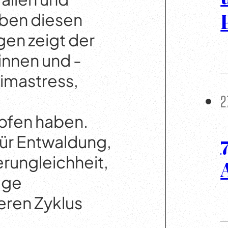
eben diesen
en zeigt der
innen und -
limastress,
2
pfen haben.
7
für Entwaldung,
rungleichheit,
ige
ren Zyklus