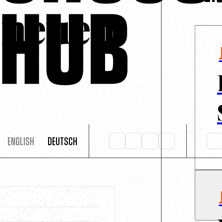
 neuen
s
English
Deutsch