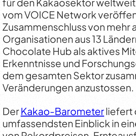
für den Kakaosektor weltweit.
vom VOICE Network veröffent
Zusammenschluss von mehr a
Organisationen aus 13 Länder
Chocolate Hub als aktives Mitg
Erkenntnisse und Forschungs
dem gesamten Sektor zusam
Veränderungen anzustossen.
Der
Kakao-Barometer
liefert
umfassendsten Einblick in ein
von Rekordpreisen, Ernteausf