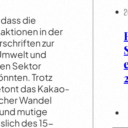
2
 dass die
aktionen in der
rschriften zur
 Umwelt und
den Sektor
önnten. Trotz
tont das Kakao-
scher Wandel
und mutige
slich des 15-