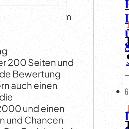
ch wie vor eine
Nachhaltigkeit im
ng
er 200 Seiten und
ende Bewertung
ern auch einen
6
die
 2000 und einen
ken und Chancen