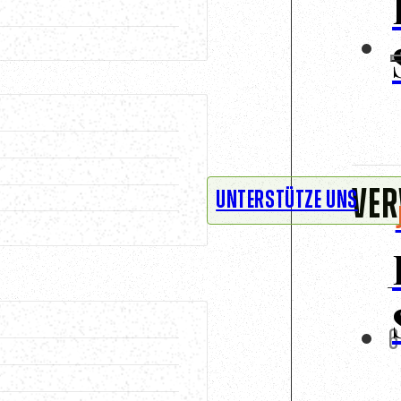
Ver
UNTERSTÜTZE UNS
6
ork
und seinen
fentlichte