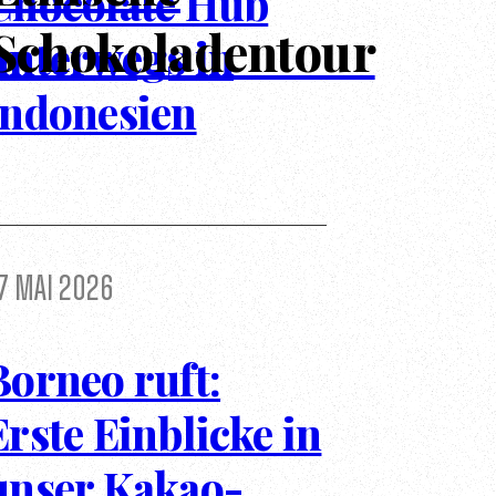
Chocolate Hub
Schokoladentour
unterwegs in
Indonesien
7 Mai 2026
Borneo ruft:
Erste Einblicke in
unser Kakao-