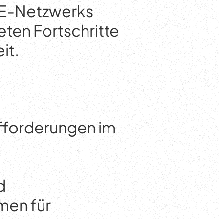
CE-Netzwerks
reten Fortschritte
it.
fforderungen im
d
men für