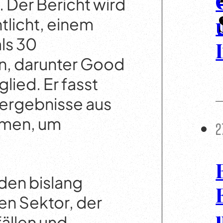
 Der Bericht wird
licht, einem
ls 30
n, darunter Good
lied. Er fasst
ergebnisse aus
men, um
2
 den bislang
en Sektor, der
ällen und