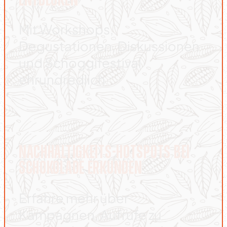
Mit Workshops,
Degustationen, Diskussionen
und Schoggifestival
ehrundredlich
NACHHALTIGKEITS-HOTSPOTS BEI
SCHOKOLADE ERKUNDEN
Erfahre mehr über
Kampagnen, Aufrufe zu