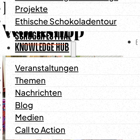
Familien-
Verw
Projekte
Ethische Schokoladentour
Workshop
SCHOGGIFESTIVAL
6
KNOWLEDGE HUB
Veranstaltungen
Themen
Nachrichten
Blog
6
Medien
Call to Action
E