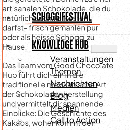
artisanalen Schokolade, die du
SCHOGGIFESTIVAL
natürlich auch verkosten
darfst- frisch gemahlen pur
oder als heisse Schoggi zu
KNOWLEDGE HUB
Hause.
Veranstaltungen
Das Team vom Good Chocolate
Themen
Hub führt dich ein in die
Nachrichten
traditionelle mexikanische Art
der Schokoladenherstellung
Blog
und vermittelt dir spannende
Medien
Einblicke: Die Geschichte des
Call to Action
Kakaos, woher kommt der