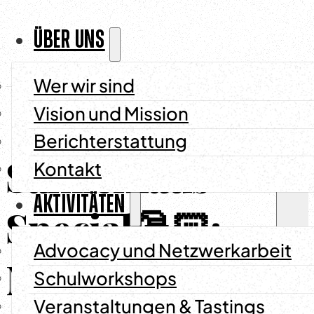
ÜBER UNS
Wer wir sind
Vision und Mission
Berichterstattung
Ande
Samichlaus
Kontakt
AKTIVITÄTEN
Special🎅🏻:
Advocacy und Netzwerkarbeit
Metate
Schulworkshops
Veranstaltungen & Tastings