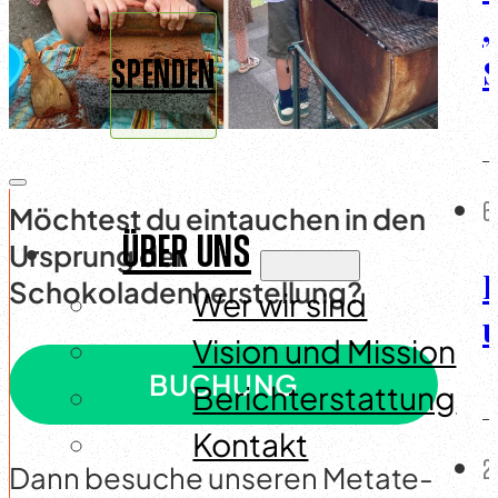
„
SPENDEN
6
Möchtest du eintauchen in den
ÜBER UNS
Ursprung der
Schokoladenherstellung?
Wer wir sind
Vision und Mission
BUCHUNG
Berichterstattung
Kontakt
2
Dann besuche unseren Metate-