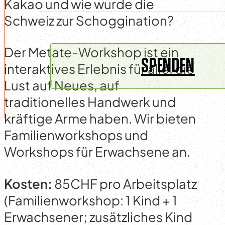
Kakao und wie wurde die
Schweiz zur Schoggination?
Der Metate-Workshop ist ein
SPENDEN
interaktives Erlebnis für alle, die
Lust auf Neues, auf
traditionelles Handwerk und
kräftige Arme haben. Wir bieten
Familienworkshops und
Workshops für Erwachsene an.
Kosten:
85CHF pro Arbeitsplatz
(Familienworkshop: 1 Kind + 1
Erwachsener; zusätzliches Kind