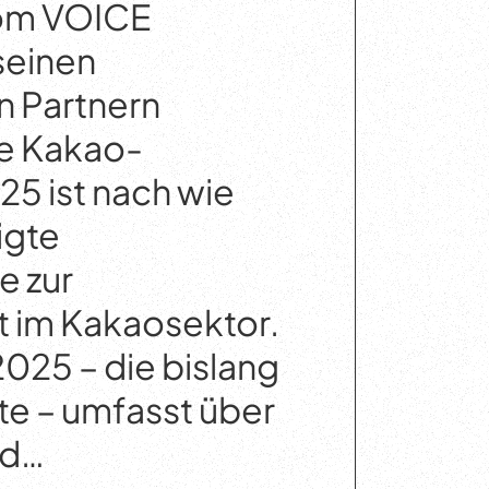
om VOICE
seinen
n Partnern
te Kakao-
5 ist nach wie
igte
e zur
t im Kakaosektor.
025 – die bislang
e – umfasst über
nd…