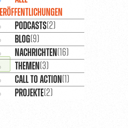
eröffentlichungen
Podcasts
(2)
Blog
(9)
Nachrichten
(16)
Themen
(3)
Call to Action
(1)
Projekte
(2)