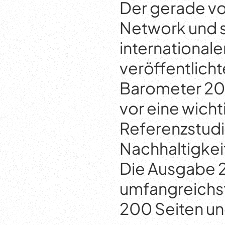
Der gerade v
Network und 
internationale
veröffentlich
Barometer 202
vor eine wicht
Referenzstudi
Nachhaltigkei
Die Ausgabe 2
umfangreichst
200 Seiten u