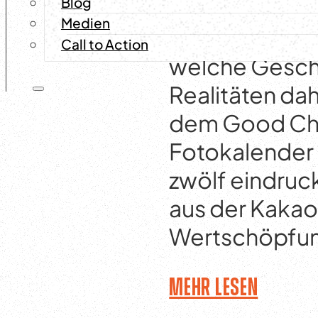
Blog
ein Moment d
Medien
doch selten d
Call to Action
welche Gesch
Realitäten da
dem Good Ch
Fotokalender
zwölf eindruc
aus der Kaka
Wertschöpfu
Mehr lesen