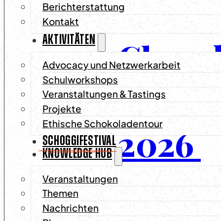
Neu: D
Berichterstattung
Kontakt
AKTIVITÄTEN
Chocol
Advocacy und Netzwerkarbeit
Schulworkshops
Fotoka
Veranstaltungen & Tastings
Projekte
Ethische Schokoladentour
2026
SCHOGGIFESTIVAL
KNOWLEDGE HUB
Veranstaltungen
Themen
Schokolade ist
Nachrichten