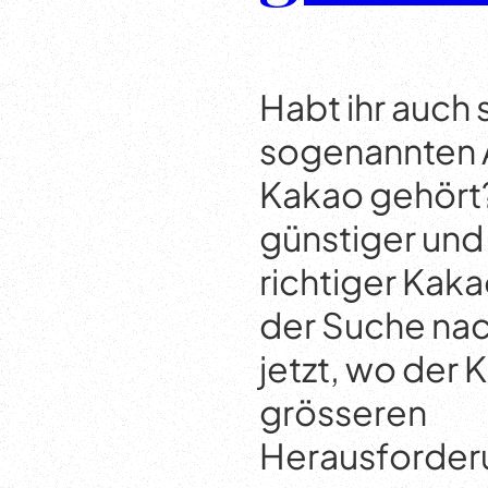
Habt ihr auch
sogenannten A
Kakao gehört?
günstiger und 
richtiger Kaka
der Suche nac
jetzt, wo der
grösseren
Herausforde