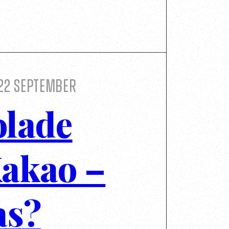
22 September
olade
akao –
as?