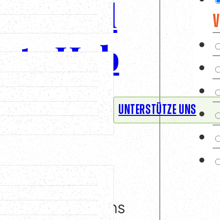
er Good
V
ate Hub
lender
UNTERSTÜTZE UNS
 für viele von uns