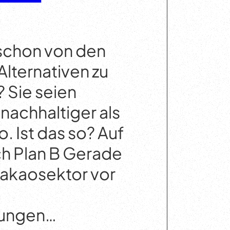
 schon von den
lternativen zu
 Sie seien
nachhaltiger als
o. Ist das so? Auf
h Plan B Gerade
 Kakaosektor vor
rungen…