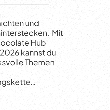
es Genusses –
enken wir daran,
ichten und
hinterstecken. Mit
ocolate Hub
 2026 kannst du
ksvolle Themen
o-
ngskette…