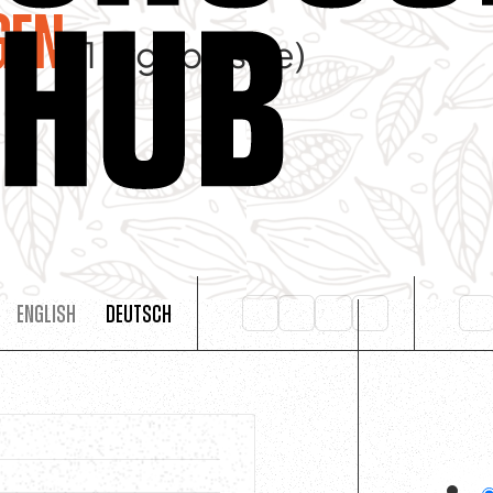
gen
31
Ergebnis(se)
English
Deutsch
27 Oktober