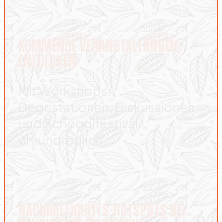
Kommende Veranstaltungen
entdecken
Mit Workshops,
Degustationen, Diskussionen
und Schoggifestival
ehrundredlich
NACHHALTIGKEITS-HOTSPOTS BEI