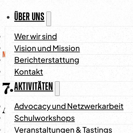
ÜBER UNS
Wer wir sind
Vision und Mission
Nachrichten
/
27 Mai 2026
Berichterstattung
Kontakt
7.
AKTIVITÄTEN
Ausgabe Chocola
Advocacy und Netzwerkarbeit
Schulworkshops
Veranstaltungen & Tastings