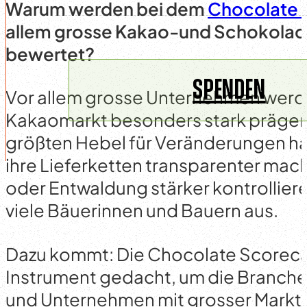
Warum werden bei dem
Chocolate 
allem grosse Kakao-und Schokola
bewertet?
SPENDEN
Vor allem grosse Unternehmen werde
Kakaomarkt besonders stark prägen
größten Hebel für Veränderungen h
ihre Lieferketten transparenter mac
oder Entwaldung stärker kontrollieren
viele Bäuerinnen und Bauern aus.
Dazu kommt: Die Chocolate Scorecard
Instrument gedacht, um die Branche
und Unternehmen mit grosser Marktm