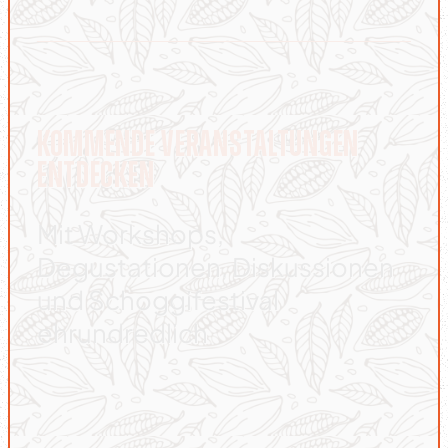
Kommende Veranstaltungen
entdecken
Mit Workshops,
Degustationen, Diskussionen
und Schoggifestival
ehrundredlich