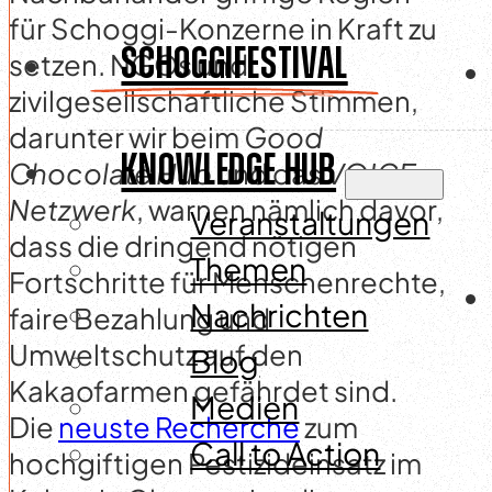
für Schoggi-Konzerne in Kraft zu
SCHOGGIFESTIVAL
setzen. NGOs und
zivilgesellschaftliche Stimmen,
darunter wir beim
Good
KNOWLEDGE HUB
Chocolate Hub
und das
VOICE
Netzwerk
, warnen nämlich davor,
Veranstaltungen
dass die dringend nötigen
Themen
Fortschritte für Menschenrechte,
Nachrichten
faire Bezahlung und
Umweltschutz auf den
Blog
Kakaofarmen gefährdet sind.
Medien
Die
neuste Recherche
zum
Call to Action
hochgiftigen Pestizideinsatz im