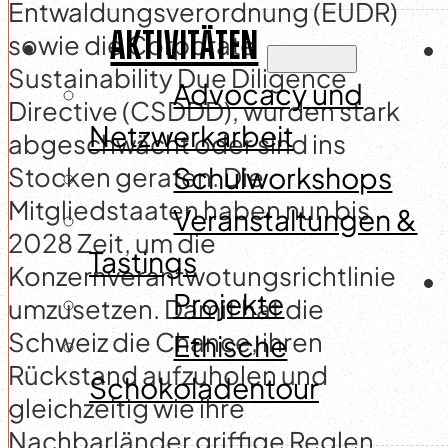
Entwaldungsverordnung (EUDR)
AKTIVITÄTEN
sowie die Corporate
Sustainability Due Diligence
Advocacy und
Directive (CSDDD), wurden stark
Netzwerkarbeit
abgeschwächt oder sind ins
Stocken geraten. Die
Schulworkshops
Mitgliedstaaten haben nun bis
Veranstaltungen &
2028 Zeit, um die
Tastings
Konzernverantwotungsrichtlinie
Projekte
umzusetzen. Damit hat die
Schweiz die Chance, ihren
Ethische
Rückstand aufzuholen und
Schokoladentour
gleichzeitig wie ihre
Nachbarländer griffige Reglen