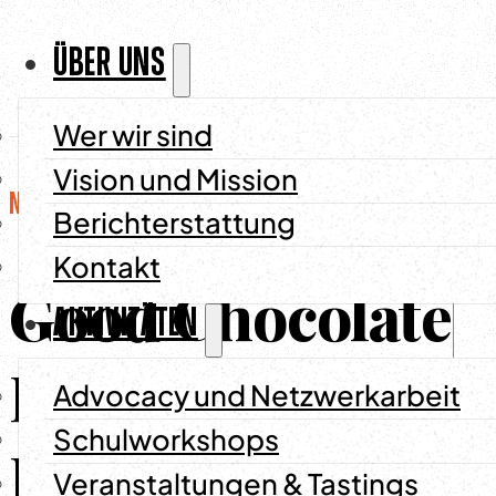
ÜBER UNS
Wer wir sind
Vision und Mission
Nachrichten
/
19 Januar 2026
Berichterstattung
Ko
Kontakt
Good Chocolate
AKTIVITÄTEN
Hub
Advocacy und Netzwerkarbeit
Schulworkshops
Jahresrückblick
Veranstaltungen & Tastings