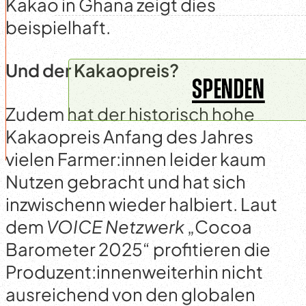
Kakao in Ghana zeigt dies
beispielhaft.
Und der Kakaopreis?
SPENDEN
Zudem hat der historisch hohe
Kakaopreis Anfang des Jahres
vielen Farmer:innen leider kaum
Nutzen gebracht und hat sich
inzwischenn wieder halbiert. Laut
dem
VOICE Netzwerk
„Cocoa
Barometer 2025“ profitieren die
Produzent:innenweiterhin nicht
ausreichend von den globalen