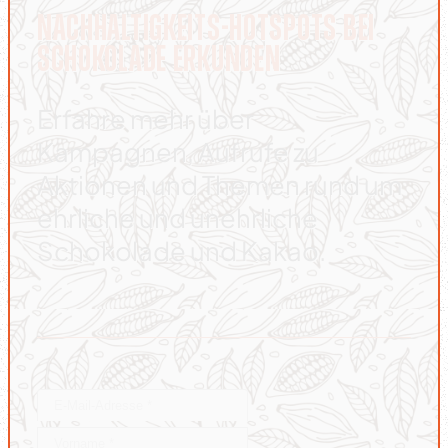
NACHHALTIGKEITS-HOTSPOTS BEI
SCHOKOLADE ERKUNDEN
Erfahre mehr über
Kampagnen, Aufrufe zu
Aktionen und Themen rund um
ehrliche und unehrliche
Schokolade und Kakao.